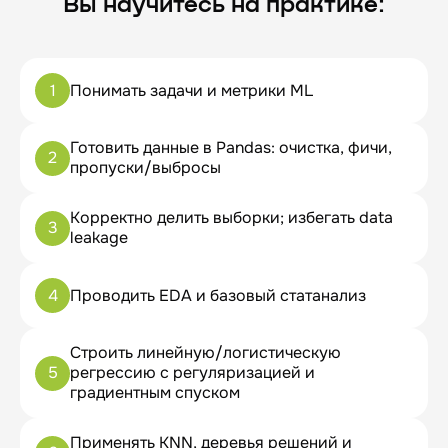
Вы научитесь на практике:
1
Понимать задачи и метрики ML
Готовить данные в Pandas: очистка, фичи,
2
пропуски/выбросы
Корректно делить выборки; избегать data
3
leakage
4
Проводить EDA и базовый статанализ
Строить линейную/логистическую
5
регрессию с регуляризацией и
градиентным спуском
Применять KNN, деревья решений и