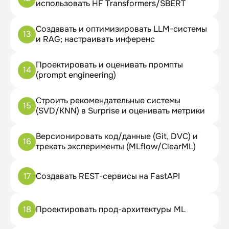
использовать HF Transformers/SBERT
Создавать и оптимизировать LLM-системы
13
и RAG; настраивать инференс
Проектировать и оценивать промпты
14
(prompt engineering)
Строить рекомендательные системы
15
(SVD/KNN) в Surprise и оценивать метрики
Версионировать код/данные (Git, DVC) и
16
трекать эксперименты (MLflow/ClearML)
17
Создавать REST-сервисы на FastAPI
18
Проектировать прод-архитектуры ML