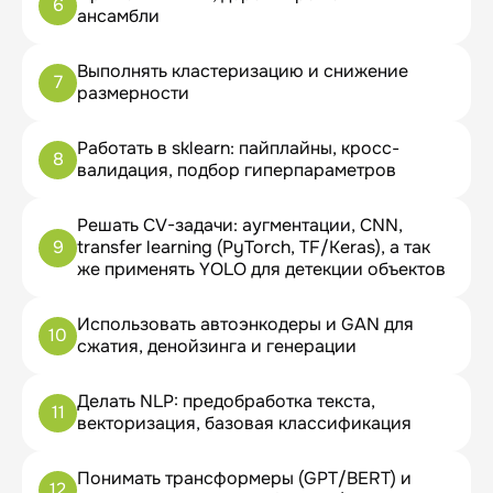
6
ансамбли
Выполнять кластеризацию и снижение
7
размерности
Работать в sklearn: пайплайны, кросс-
8
валидация, подбор гиперпараметров
Решать CV-задачи: аугментации, CNN,
9
transfer learning (PyTorch, TF/Keras), а так
же применять YOLO для детекции объектов
Использовать автоэнкодеры и GAN для
10
сжатия, денойзинга и генерации
Делать NLP: предобработка текста,
11
векторизация, базовая классификация
Понимать трансформеры (GPT/BERT) и
12