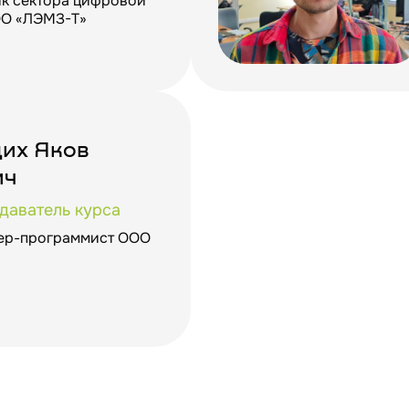
ик сектора цифровой
ОО «ЛЭМЗ-Т»
их Яков
ич
даватель курса
ер-программист ООО