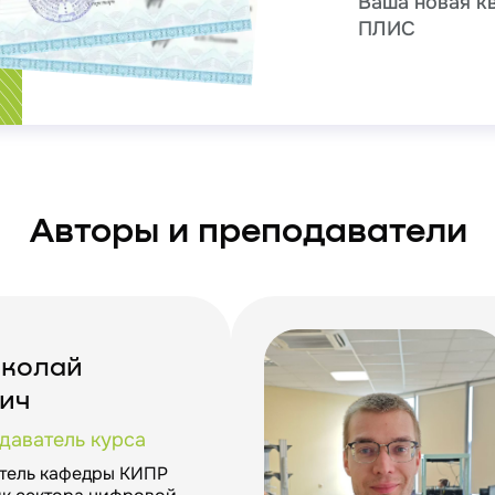
Ваша новая к
ПЛИС
Авторы и преподаватели
иколай
ич
даватель курса
ватель кафедры КИПР