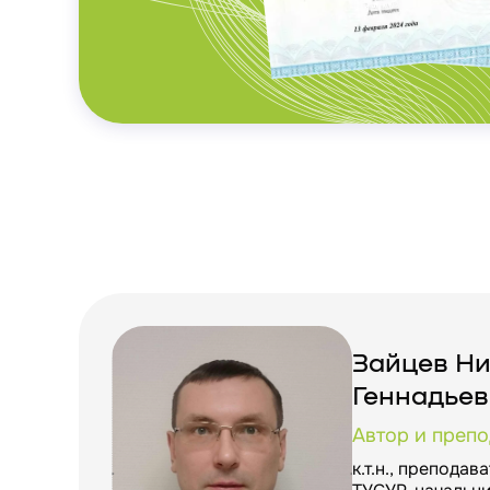
Зайцев Н
Геннадьев
Автор и препо
к.т.н., препода