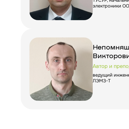
ТУСУР, начальн
электроники О
Непомнящ
Викторов
Автор и препо
ведущий инжен
ЛЭМЗ-Т